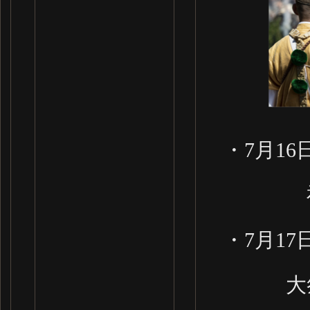
・7月1
神事に
・7月1
大祭