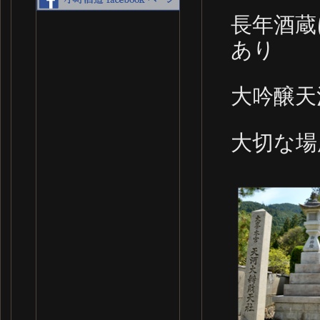
長年酒蔵
あり
大吟醸天
大切な場